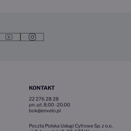
ra się w nowym oknie przeglądarki
kedin Link otwiera się w nowym oknie przeglądarki
Link do youtube1
Link do instagram1
KONTAKT
22 276 28 28
pn.-pt. 8.00 -20.00
bok@envelo.pl
Poczta Polska Usługi Cyfrowe Sp. z o.o.