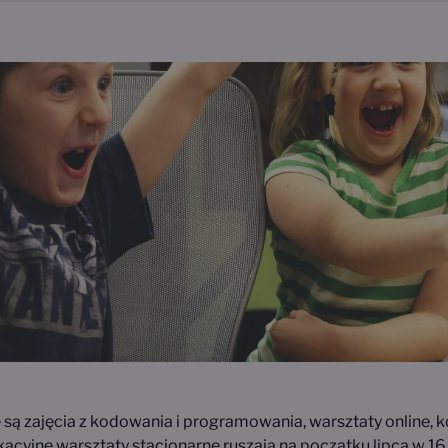
ą zajęcia z kodowania i programowania, warsztaty online, k
acyjne warsztaty stacjonarne ruszają na początku lipca w 16