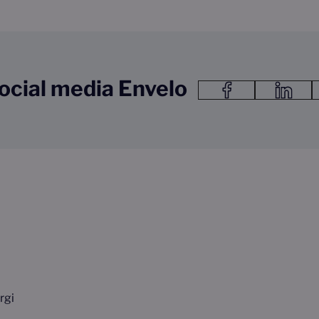
ocial media Envelo
Link do facebook Link otwie
Link do lin
rgi