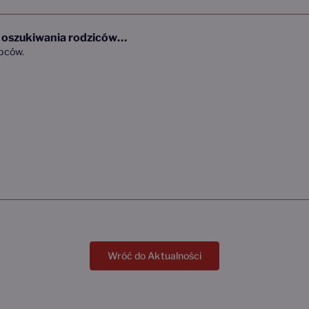
b oszukiwania rodziców…
pców.
Wróć do Aktualności