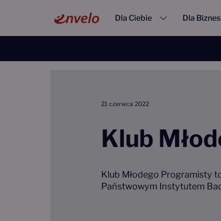
Przejdź do treści
Main Navigation
Dla Ciebie
Dla Bizne
Strona główna
Aktualności
Klub Młodego Progra
21 czerwca 2022
Klub Młod
Klub Młodego Programisty to
Państwowym Instytutem Ba