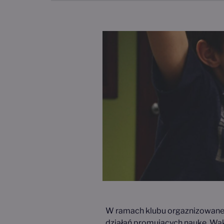
W ramach klubu orgaznizowane s
działań promujących naukę. Wak