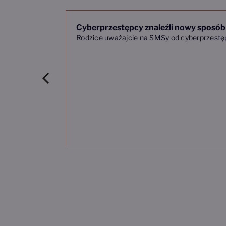
Cyberprzestępcy znaleźli nowy sposó
Rodzice uważajcie na SMSy od cyberprzestę