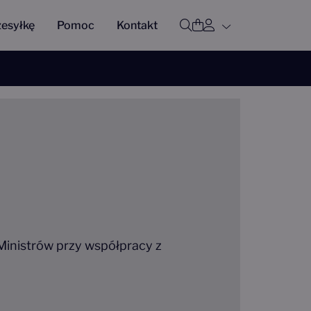
Profil użytkown
Otwórz wyszukiwar
Koszyk
zesyłkę
Pomoc
Kontakt
Ministrów przy współpracy z