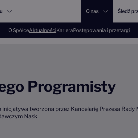
su
O nas
Śledź pr
O Spółce
Aktualności
Kariera
Postępowania i przetargi
misty
ego Programisty
 inicjatywa tworzona przez Kancelarię Prezesa Rady 
dawczym Nask.