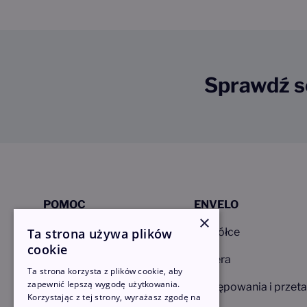
Sprawdź s
POMOC
ENVELO
×
Ta strona używa plików
FAQ – Pytania i odpowiedzi
O Spółce
cookie
Poradniki
Kariera
Ta strona korzysta z plików cookie, aby
zapewnić lepszą wygodę użytkowania.
Cenniki i regulaminy
Postępowania i przeta
Korzystając z tej strony, wyrażasz zgodę na