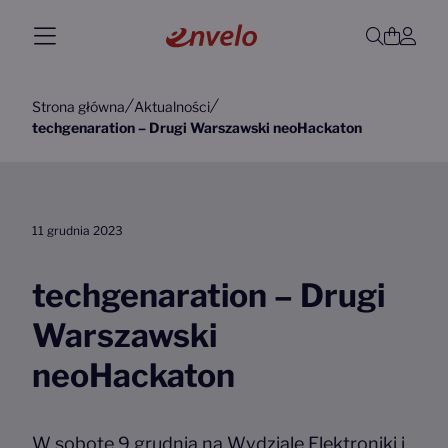
Przejdź do treści
Main Navigation
Otwórz
Kosz
Pro
Strona główna
Aktualności
techgenaration – Drugi Warszawski neoHackaton
11 grudnia 2023
techgenaration – Drugi
Warszawski
neoHackaton
W sobotę 9 grudnia na Wydziale Elektroniki i