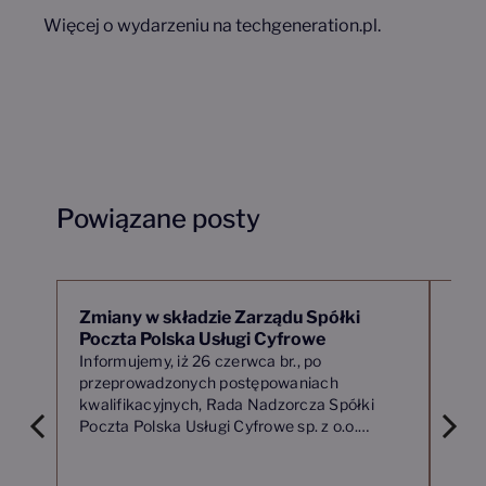
Więcej o wydarzeniu na
techgeneration.pl
.
Powiązane posty
Zmiany w składzie Zarządu Spółki
Ogł
Poczta Polska Usługi Cyfrowe
kwa
Wic
Informujemy, iż 26 czerwca br., po
Usłu
przeprowadzonych postępowaniach
kwalifikacyjnych, Rada Nadzorcza Spółki
Poczta Polska Usługi Cyfrowe sp. z o.o.
powołała nowy Zarząd Spółki.