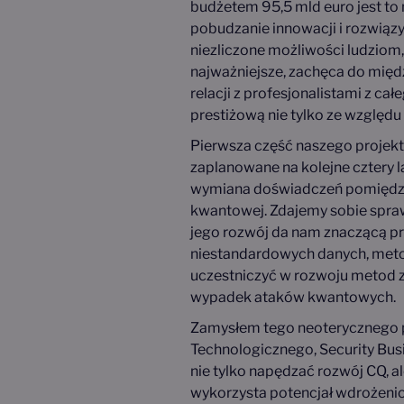
budżetem 95,5 mld euro jest to 
pobudzanie innowacji i rozwiązy
niezliczone możliwości ludziom, 
najważniejsze, zachęca do mię
relacji z profesjonalistami z cał
prestiżową nie tylko ze względu
Pierwsza część naszego projekt
zaplanowane na kolejne cztery 
wymiana doświadczeń pomiędzy 
kwantowej. Zdajemy sobie sprawę
jego rozwój da nam znaczącą pr
niestandardowych danych, meto
uczestniczyć w rozwoju metod 
wypadek ataków kwantowych.
Zamysłem tego neoterycznego prz
Technologicznego, Security Bus
nie tylko napędzać rozwój CQ, 
wykorzysta potencjał wdrożenio