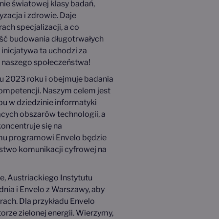
nie światowej klasy badań,
zacja i zdrowie. Daje
ach specjalizacji, a co
ość budowania długotrwałych
 inicjatywa ta uchodzi za
ci naszego społeczeństwa!
iu 2023 roku i obejmuje badania
kompetencji. Naszym celem jest
 w dziedzinie informatyki
ących obszarów technologii, a
oncentruje się na
emu programowi Envelo będzie
stwo komunikacji cyfrowej na
, Austriackiego Instytutu
nia i Envelo z Warszawy, aby
rach. Dla przykładu Envelo
rze zielonej energii. Wierzymy,