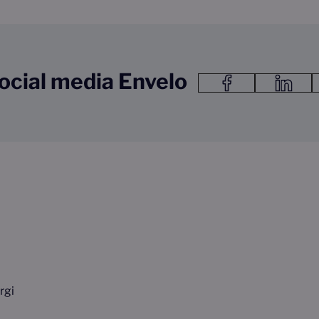
ocial media Envelo
Link do facebook Link otwie
Link do lin
rgi