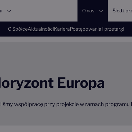
su
O nas
Śledź pr
O Spółce
Aktualności
Kariera
Postępowania i przetargi
ropa
oryzont Europa
liśmy współpracę przy projekcie w ramach programu 