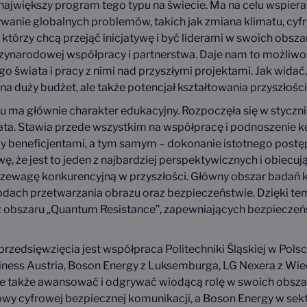
największy program tego typu na świecie. Ma na celu wspiera
wanie globalnych problemów, takich jak zmiana klimatu, cyfry
którzy chcą przejąć inicjatywę i być liderami w swoich obszar
dzynarodowej współpracy i partnerstwa. Daje nam to możliw
ego świata i pracy z nimi nad przyszłymi projektami. Jak widać,
 na duży budżet, ale także potencjał kształtowania przyszłoś
u ma głównie charakter edukacyjny. Rozpoczęła się w styczn
lata. Stawia przede wszystkim na współpracę i podnoszenie 
beneficjentami, a tym samym – dokonanie istotnego postępu
, że jest to jeden z najbardziej perspektywicznych i obiecuj
zewagę konkurencyjną w przyszłości. Główny obszar badań k
dach przetwarzania obrazu oraz bezpieczeństwie. Dzięki t
z obszaru „Quantum Resistance”, zapewniających bezpieczeń
edsięwzięcia jest współpraca Politechniki Śląskiej w Polsce
iness Austria, Boson Energy z Luksemburga, LG Nexera z Wied
ale także awansować i odgrywać wiodącą rolę w swoich obsza
wy cyfrowej bezpiecznej komunikacji, a Boson Energy w sekto