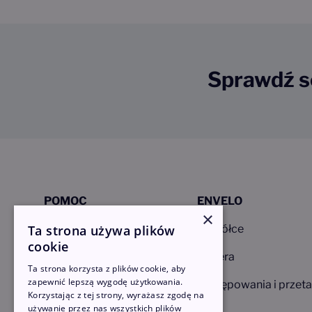
Sprawdź s
POMOC
ENVELO
×
Ta strona używa plików
FAQ – Pytania i odpowiedzi
O Spółce
cookie
Poradniki
Kariera
Ta strona korzysta z plików cookie, aby
zapewnić lepszą wygodę użytkowania.
Cenniki i regulaminy
Postępowania i przeta
Korzystając z tej strony, wyrażasz zgodę na
używanie przez nas wszystkich plików