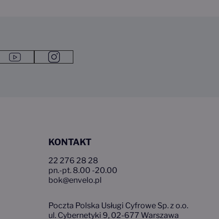
ra się w nowym oknie przeglądarki
kedin Link otwiera się w nowym oknie przeglądarki
Link do youtube1
Link do instagram1
KONTAKT
22 276 28 28
pn.-pt. 8.00 -20.00
bok@envelo.pl
Poczta Polska Usługi Cyfrowe Sp. z o.o.
ul. Cybernetyki 9, 02-677 Warszawa