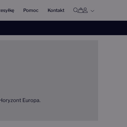
Profil użytkown
Otwórz wyszukiwar
Koszyk
zesyłkę
Pomoc
Kontakt
Horyzont Europa.