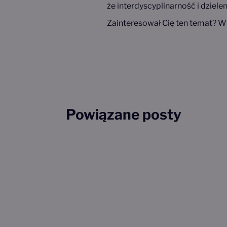
że interdyscyplinarność i dziel
Zainteresował Cię ten temat? Wi
Powiązane posty