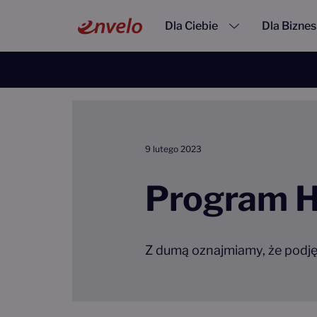
Przejdź do treści
Main Navigation
Dla Ciebie
Dla Bizne
Strona główna
Aktualności
Program Horyzont Eu
9 lutego 2023
Program H
Z dumą oznajmiamy, że podję