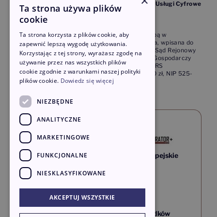
×
Envelo to marka pod którą działa Poczta Polska Usługi Cyfrowe
Ta strona używa plików
Sp. z o.o.,
cookie
należąca do grupy Poczta Polska S. A.
© 2026 Poczta Polska Usługi Cyfrowe Sp. z o.o.
Ta strona korzysta z plików cookie, aby
Poczta Polska Usługi Cyfrowe Sp. z o.o. z siedzibą w
Warszawie, ul. Cybernetyki 9, 02-677 Warszawa, wpisana do
zapewnić lepszą wygodę użytkowania.
Rejestru Przedsiębiorców prowadzonego przez Sąd Rejonowy
Korzystając z tej strony, wyrażasz zgodę na
dla m. st. Warszawy w Warszawie, XIII Wydział Gospodarczy
używanie przez nas wszystkich plików
Krajowego Rejestru Sądowego, pod numerem KRS
cookie zgodnie z warunkami naszej polityki
0000425263, kapitał zakładowy 11.000.000,00 zł, NIP 525-
plików cookie.
Dowiedz się więcej
25-33-454.
NIEZBĘDNE
ANALITYCZNE
MARKETINGOWE
FUNKCJONALNE
Fundusze Europejskie
–
NIESKLASYFIKOWANE
dla rozwoju
innowacyjnej
AKCEPTUJ WSZYSTKIE
gospodarki
Projekt współfinansowany ze środków