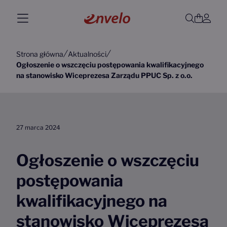
Przejdź do treści
Main Navigation
Otwórz
Kosz
Pro
Strona główna
Aktualności
Ogłoszenie o wszczęciu postępowania kwalifikacyjnego
na stanowisko Wiceprezesa Zarządu PPUC Sp. z o.o.
27 marca 2024
Ogłoszenie o wszczęciu
postępowania
kwalifikacyjnego na
stanowisko Wiceprezesa