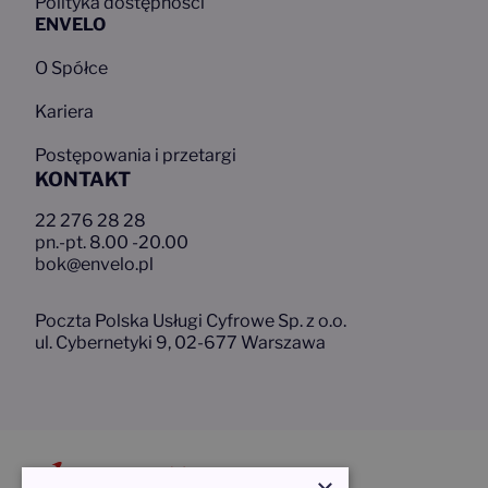
Polityka dostępności
ENVELO
O Spółce
Kariera
Postępowania i przetargi
KONTAKT
22 276 28 28
pn.-pt. 8.00 -20.00
bok@envelo.pl
Poczta Polska Usługi Cyfrowe Sp. z o.o.
ul. Cybernetyki 9, 02-677 Warszawa