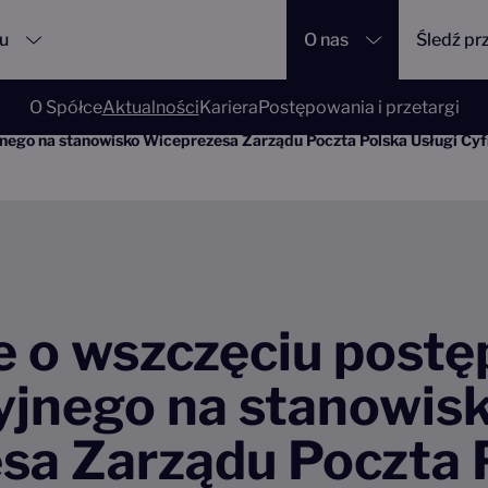
su
O nas
Śledź pr
O Spółce
Aktualności
Kariera
Postępowania i przetargi
nego na stanowisko Wiceprezesa Zarządu Poczta Polska Usługi Cyfro
e o wszczęciu post
yjnego na stanowis
sa Zarządu Poczta 