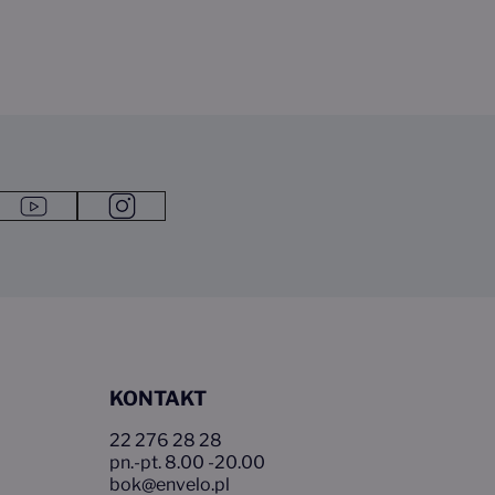
ra się w nowym oknie przeglądarki
kedin Link otwiera się w nowym oknie przeglądarki
Link do youtube1
Link do instagram1
KONTAKT
22 276 28 28
pn.-pt. 8.00 -20.00
bok@envelo.pl