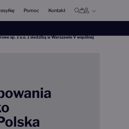
Profil użytkown
Otwórz wyszukiwar
Koszyk
zesyłkę
Pomoc
Kontakt
we sp. z o.o. z siedzibą w Warszawie V wspólnej
ępowania
ko
Polska