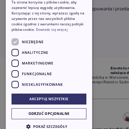
Ta strona korzysta z plików cookie, aby
zapewnić lepszą wygodę użytkowania.
Cenniki i regulaminy
Postępowania i przeta
Korzystając z tej strony, wyrażasz zgodę na
używanie przez nas wszystkich plików
Polityka prywatności
cookie zgodnie z warunkami naszej polityki
i inne dokumenty
plików cookie.
Dowiedz się więcej
Polityka dostępności
NIEZBĘDNE
ANALITYCZNE
MARKETINGOWE
Envelo to 
należąca d
FUNKCJONALNE
Poczta Polska Usługi Cyfrowe Sp. z o.o. z siedzibą w Warszaw
Warszawie, XIII Wydział Gospodarczy Krajowego Rejestru Sąd
NIESKLASYFIKOWANE
AKCEPTUJ WSZYSTKIE
ODRZUĆ OPCJONALNE
POKAŻ SZCZEGÓŁY