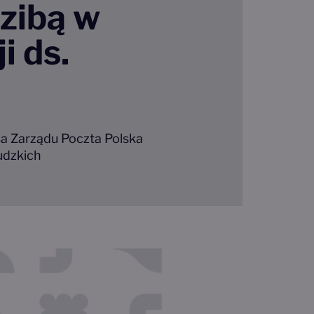
dzibą w
i ds.
a Zarządu Poczta Polska
udzkich