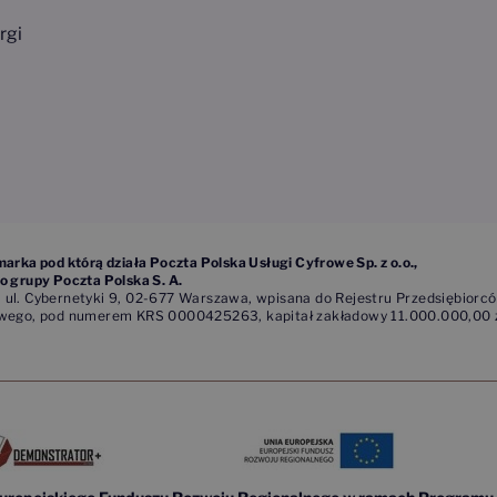
rgi
marka pod którą działa Poczta Polska Usługi Cyfrowe Sp. z o.o.,
o grupy Poczta Polska S. A.
ie, ul. Cybernetyki 9, 02-677 Warszawa, wpisana do Rejestru Przedsiębio
owego, pod numerem KRS 0000425263, kapitał zakładowy 11.000.000,00 