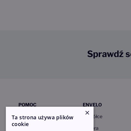
Sprawdź s
POMOC
ENVELO
×
Ta strona używa plików
FAQ – Pytania i odpowiedzi
O Spółce
cookie
Poradniki
Kariera