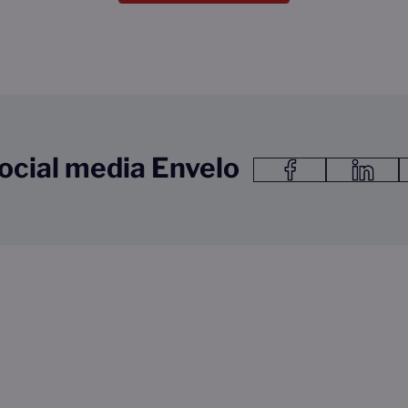
ocial media Envelo
Link do facebook Link otwie
Link do lin