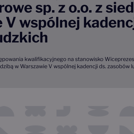
owe sp. z o.o. z sie
V wspólnej kadencj
udzkich
ępowania kwalifikacyjnego na stanowisko Wiceprezes
siedzibą w Warszawie V wspólnej kadencji ds. zasobów l