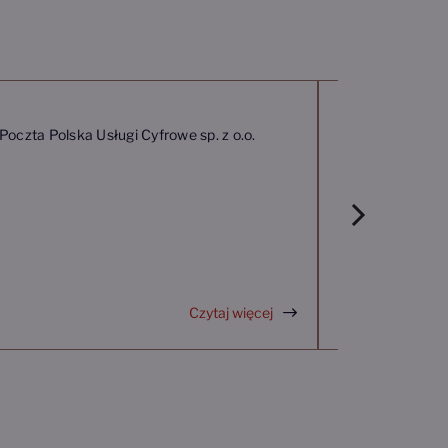
Ogłoszenie o 
finansów
oczta Polska Usługi Cyfrowe sp. z o.o.
Czytaj więcej